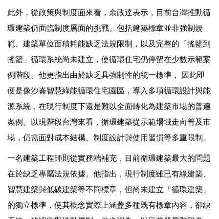
此外，從政策與制度面來看，余政達表示，目前台灣推動循
環建築仍面臨制度層面的挑戰。包括建築標章並非強制規
範、建築單位面積耗能缺乏法規限制，以及完整的「搖籃到
搖籃」循環系統尚未建立，使循環住宅仍停留在少數示範案
例階段。他更指出由於缺乏具強制性的統一標準， 因此即
便是像沙崙智慧綠能循環住宅園區，導入多項循環設計與能
源系統，在現行制度下還是難以全面轉化為建築市場的普遍
案例。以現階段台灣來看，循環建築從示範場域走向普及市
場，仍需面對成本結構、制度設計與使用習慣等多重限制。
一名建築工程師則從實務端補充，目前循環建築最大的問題
在於缺乏專屬法規依據。他指出，現行制度雖已有綠建築、
智慧建築與低碳建築等不同標章，但尚未建立「循環建築」
的獨立標準，使其概念實際上涵蓋多種既有標章內容，卻缺