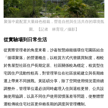
聚落中庭配置大量綠色植栽，營造自然與生活共存的環境氛
圍。【記者 林育瑄／攝影】
從實驗場到日常生活
從實際管理者的角度來看，沙崙智慧綠能循環住宅園區結合
「循環聚落」的營運概念，以租賃方式代替購買制度，相較
於售屋型社區住戶長期定居、社區關係較為穩定，租賃型住
宅因住戶流動性較高，對管理單位在社區規範建立與長期維
運上帶來不同挑戰。黃廷碩分享，除了空間使用情況需持續
調整外，管理單位還必須同時處理入住與退租更替、公共設
施使用協調，以及不同住戶使用習慣落差等問題，使整體營
運較傳統住宅社區更仰賴長期的調度與管理機制。