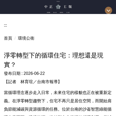
跳
到
主
要
:::
內
容
首頁
環境公衛
區
淨零轉型下的循環住宅：理想還是現
實？
發布日期 :
2026-06-22
【記者 林育瑄／台南市報導】
當循環理念逐步走入日常，未來住宅的樣貌也正在被重新定
義。在淨零轉型趨勢下，住宅不再只是居住空間，而開始肩
負節能減碳與資源循環的任務。位於台南的沙崙智慧綠能循