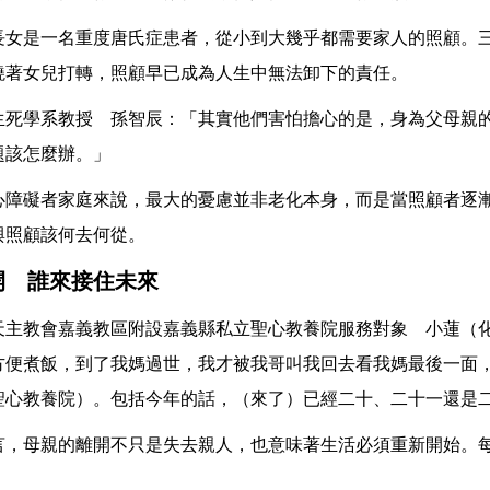
長女是一名重度唐氏症患者，從小到大幾乎都需要家人的照顧。
繞著女兒打轉，照顧早已成為人生中無法卸下的責任。
生死學系教授 孫智辰：「其實他們害怕擔心的是，身為父母親
題該怎麼辦。」
心障礙者家庭來說，最大的憂慮並非老化本身，而是當照顧者逐
與照顧該何去何從。
開 誰來接住未來
天主教會嘉義教區附設嘉義縣私立聖心教養院服務對象 小蓮（
方便煮飯，到了我媽過世，我才被我哥叫我回去看我媽最後一面
聖心教養院）。包括今年的話，（來了）已經二十、二十一還是
言，母親的離開不只是失去親人，也意味著生活必須重新開始。