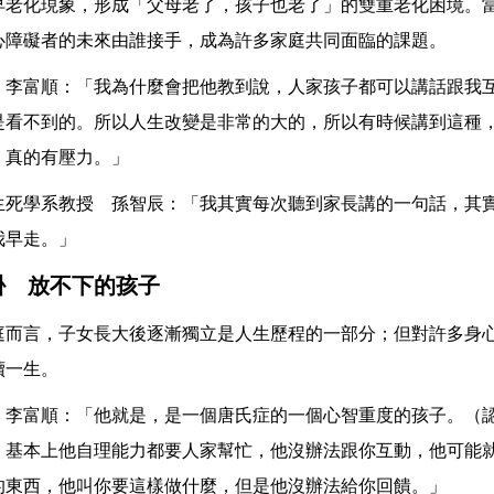
早老化現象，形成「父母老了，孩子也老了」的雙重老化困境。
心障礙者的未來由誰接手，成為許多家庭共同面臨的課題。
 李富順：「我為什麼會把他教到說，人家孩子都可以講話跟我
是看不到的。所以人生改變是非常的大的，所以有時候講到這種
，真的有壓力。」
生死學系教授 孫智辰：「我其實每次聽到家長講的一句話，其
我早走。」
掛 放不下的孩子
庭而言，子女長大後逐漸獨立是人生歷程的一部分；但對許多身
續一生。
 李富順：「他就是，是一個唐氏症的一個心智重度的孩子。（
，基本上他自理能力都要人家幫忙，他沒辦法跟你互動，他可能
的東西，他叫你要這樣做什麼，但是他沒辦法給你回饋。」