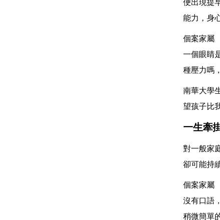
便出現提
能力，身
個案家屬
一個眼睛
種壓力嗎
南華大學
望孩子比
一生牽
對一般家
卻可能持
個案家屬
沒有口語
稍微簡單