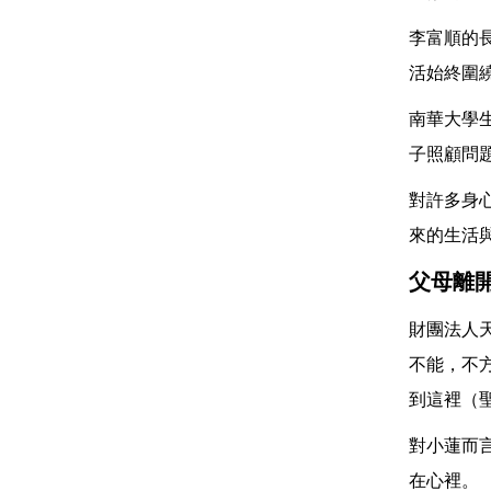
李富順的
活始終圍
南華大學
子照顧問
對許多身
來的生活
父母離
財團法人
不能，不
到這裡（
對小蓮而
在心裡。