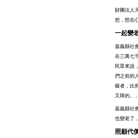
財團法人
想，想在
一起變
嘉義縣社
在三萬七
民眾來說
們之前的
礙者，比
又障的。
嘉義縣社
也變老了
照顧代