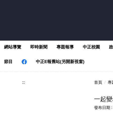
跳
到
主
要
內
容
區
網站導覽
即時新聞
專題報導
中正校園
節目
中正E報舊站(另開新視窗)
:::
首頁
專
一起變
發布日期 