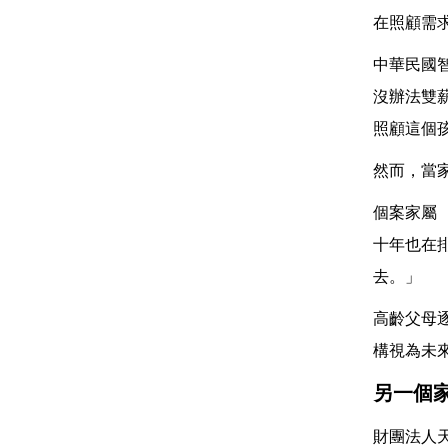
在照顧需
中華民國
沒辦法雙
照顧這個
然而，當
個案家屬
十年也在
去。」
高齡父母
構視為未
另一個
財團法人