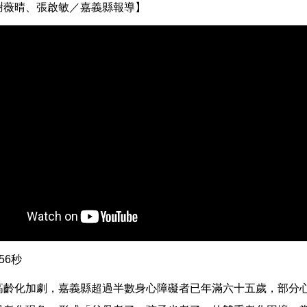
謝薇晴、張啟敏／嘉義縣報導】
56秒
高齡化加劇，嘉義縣超過半數身心障礙者已年滿六十五歲，部分