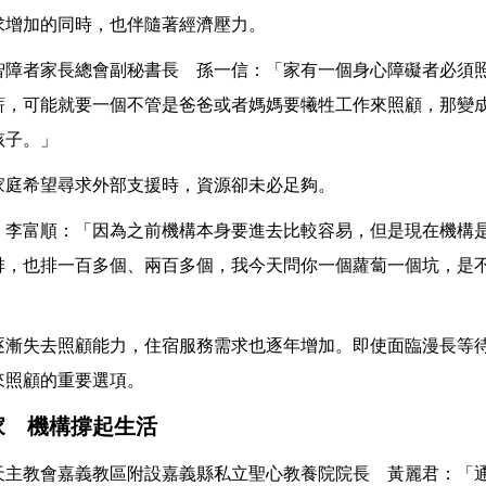
求增加的同時，也伴隨著經濟壓力。
智障者家長總會副秘書長 孫一信：「家有一個身心障礙者必須
薪，可能就要一個不管是爸爸或者媽媽要犧牲工作來照顧，那變
孩子。」
家庭希望尋求外部支援時，資源卻未必足夠。
 李富順：「因為之前機構本身要進去比較容易，但是現在機構
排，也排一百多個、兩百多個，我今天問你一個蘿蔔一個坑，是
逐漸失去照顧能力，住宿服務需求也逐年增加。即使面臨漫長等
來照顧的重要選項。
家 機構撐起生活
天主教會嘉義教區附設嘉義縣私立聖心教養院院長 黃麗君：「