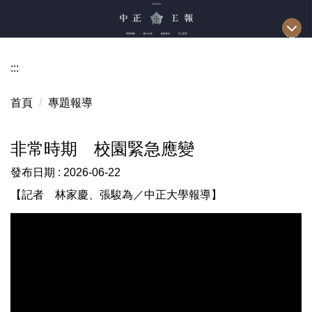
跳
到
主
要
:::
內
容
首頁
專題報導
區
非常時期 校園緊急應變
發布日期 :
2026-06-22
【記者 林家慶、張駿為／中正大學報導】