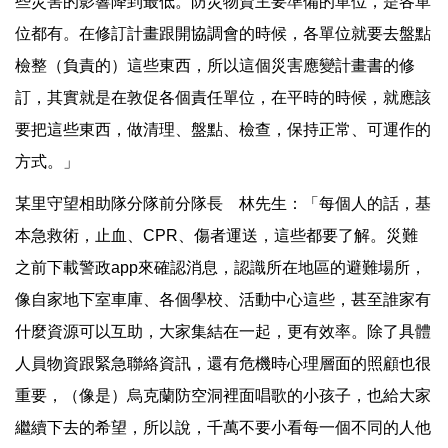
些災害的影響降到最低。防災物資主要準備的單位，是各單
位都有。在修訂計畫跟開協調會的時候，各單位就要去盤點
檢整（負責的）這些東西，所以這個災害應變計畫書的修
訂，其實就是在敦促各個責任單位，在平時的時候，就應該
要把這些東西，做清理、盤點、檢查，保持正常、可運作的
方式。」
某里守望相助隊分隊前分隊長 林先生：「每個人的話，基
本急救術，止血、CPR、傷者運送，這些都要了解。災難
之前下載警政app來確認消息，認識所在地區的避難場所，
像自家地下室車庫、各個學校、活動中心這些，甚至誰家有
什麼資源可以互助，大家集結在一起，更有效率。除了具體
人員物資跟緊急聯絡資訊，還有危機時心理層面的照顧也很
重要，（像是）烏克蘭防空洞裡面唱歌的小孩子，也給大家
繼續下去的希望，所以說，千萬不要小看每一個不同的人他