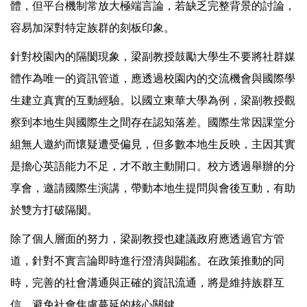
體，但平台機制常放大極端言論，若缺乏完整背景的討論，
容易加深對特定族群的刻板印象。
針對校園內的隔閡現象，梁副教授鼓勵大學生不要將社群媒
體作為唯一的資訊管道，應透過校園內的交流機會與國際學
生建立真實的互動經驗。以國立東華大學為例，梁副教授觀
察到本地生與國際生之間存在認知落差。國際生常因課堂分
組無人邀約而懷疑遭受偏見，但多數本地生反映，主因其實
是擔心英語能力不足，才不敢主動開口。校方透過舉辦的分
享會，邀請國際生演講，帶動本地生提問與會後互動，有助
於雙方打破隔閡。
除了個人層面的努力，梁副教授也建議政府應透過官方管
道，針對不實言論即時進行澄清與闢謠。在政策推動的同
時，完善的社會溝通與正確的資訊流通，將是維持族群互
信、避免社會焦慮蔓延的核心關鍵。