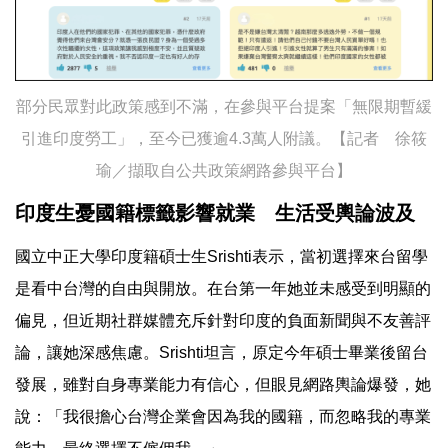
部分民眾對此政策感到不滿，在參與平台提案「無限期暫緩
引進印度勞工」，至今已獲逾4.3萬人附議。【記者 徐筱
瑜／擷取自​公共政策網路參與平台】
印度生憂國籍標籤影響就業 生活受輿論波及
國立中正大學印度籍碩士生Srishti表示，當初選擇來台留學
是看中台灣的自由與開放。在台第一年她並未感受到明顯的
偏見，但近期社群媒體充斥針對印度的負面新聞與不友善評
論，讓她深感焦慮。Srishti坦言，原定今年碩士畢業後留台
發展，雖對自身專業能力有信心，但眼見網路輿論爆發，她
說：「我很擔心台灣企業會因為我的國籍，而忽略我的專業