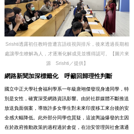
Srishti透露初任教時曾遭言語歧視與排斥，後來透過長期相
處讓學生瞭解為人，才逐漸化解成見並獲得認可。【圖片來
源 Srishti／提供】
網路新聞加深標籤化 呼籲回歸理性判斷
國立中正大學社會福利學系一年級唐翊傑發現身邊同學，特
別是女性，確實深受網路資訊影響。由於社群媒體不斷推送
放送負面個案，導致許多女學生對未來印度移工來台後的安
全感大幅降低。此外部分同學也質疑，這波輿論爆發的主因
在於政府推動政策的過程過於倉促，在治安管理與社會溝通