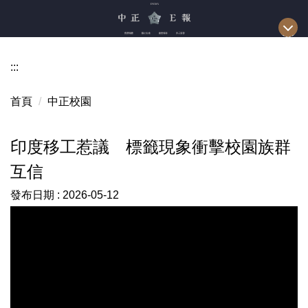
跳
到
主
要
:::
內
容
首頁
中正校園
區
印度移工惹議 標籤現象衝擊校園族群
互信
發布日期 :
2026-05-12