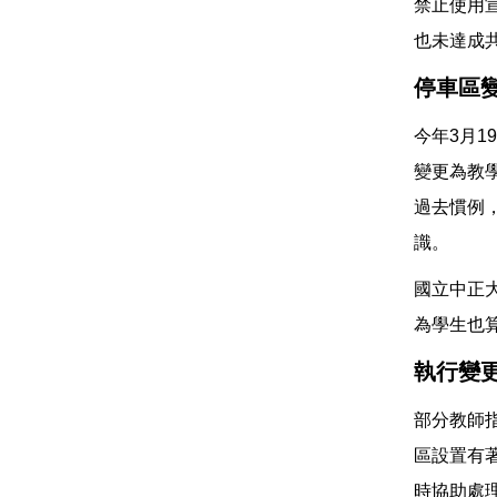
禁止使用
也未達成
停車區
今年3月
變更為教
過去慣例
識。
國立中正
為學生也
執行變
部分教師
區設置有
時協助處