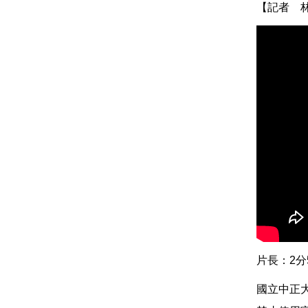
【記者 
片長：2分
國立中正