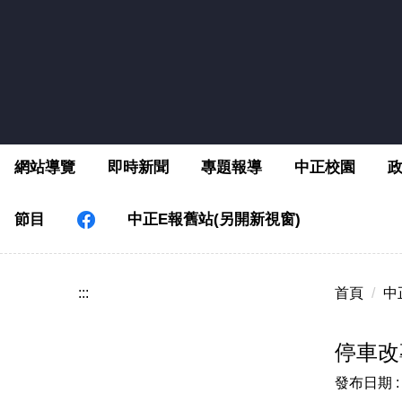
跳
到
主
要
內
容
區
網站導覽
即時新聞
專題報導
中正校園
節目
中正E報舊站(另開新視窗)
:::
首頁
中
停車改
發布日期 