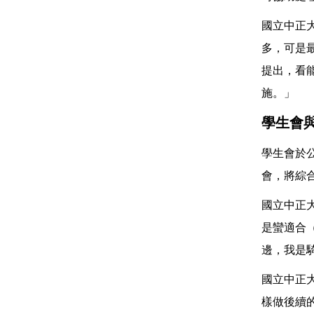
國立中正
多，可是
提出，看
施。」
學生會
學生會於
會，將綜
國立中正
是蠻適合
邊，我是
國立中正
樣做後續