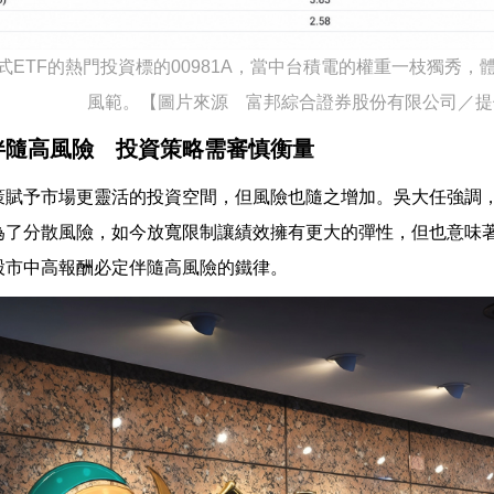
式ETF的熱門投資標的00981A，當中台積電的權重一枝獨秀
風範。【圖片來源 富邦綜合證券股份有限公司／提
伴隨高風險 投資策略需審慎衡量
策賦予市場更靈活的投資空間，但風險也隨之增加。吳大任強調，
為了分散風險，如今放寬限制讓績效擁有更大的彈性，但也意味
股市中高報酬必定伴隨高風險的鐵律。