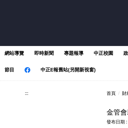
跳
到
主
要
內
容
區
網站導覽
即時新聞
專題報導
中正校園
節目
中正E報舊站(另開新視窗)
:::
首頁
財
金管會
發布日期 