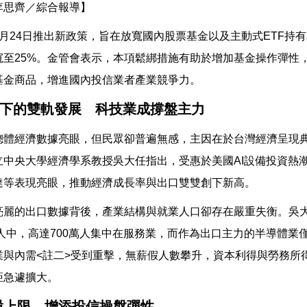
李思齊／綜合報導】
4月24日推出新政策，旨在放寬國內股票基金以及主動式ETF持
放寬至25%。金管會表示，本項鬆綁措施有助於增加基金操作彈性
基金商品，增進國內投信業者產業競爭力。
濟下的雙軌發展 科技業成撐盤主力
總體經濟數據亮眼，但民眾卻普遍無感，主因在於台灣經濟呈現典
立中央大學經濟學系教授吳大任指出，受惠於美國AI設備投資熱
達等表現亮眼，推動經濟成長率與出口雙雙創下新高。
亮麗的出口數據背後，產業結構與就業人口卻存在嚴重失衡。吳
萬人中，高達700萬人集中在服務業，而作為出口主力的半導體業
業與內需<註二>受到重擊，無薪假人數攀升，資本利得與勞務所
距急遽擴大。
股上限 增添投信操盤彈性