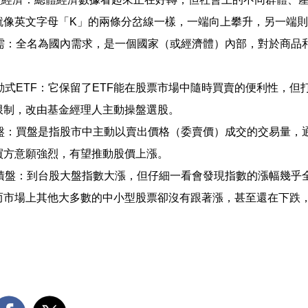
就像英文字母「K」的兩條分岔線一樣，一端向上攀升，另一端
內需：全名為國內需求，是一個國家（或經濟體）內部，對於商品
動式ETF：它保留了ETF能在股票市場中隨時買賣的便利性，但
限制，改由基金經理人主動操盤選股。
買盤：買盤是指股市中主動以賣出價格（委賣價）成交的交易量，
買方意願強烈，有望推動股價上漲。
拉積盤：到台股大盤指數大漲，但仔細一看會發現指數的漲幅幾乎
而市場上其他大多數的中小型股票卻沒有跟著漲，甚至還在下跌