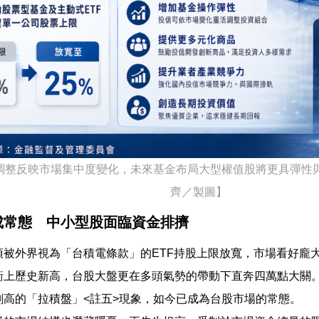
調整反映市場集中度變化，未來基金布局大型權值股將更具彈性
齊／製圖】
成常態 中小型股面臨資金排擠
項被外界視為「台積電條款」的ETF持股上限放寬，市場看好龐
衝上歷史新高，台股大盤更在多頭氣勢的帶動下直奔四萬點大關
創高的「拉積盤」<註五>現象，如今已成為台股市場的常態。