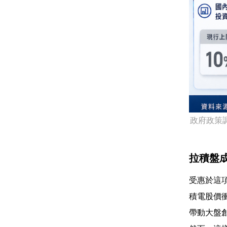
政府政策
拉積盤
受惠於這
積電股價
帶動大盤