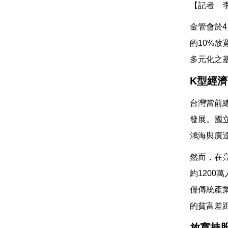
【記者 
金管會於
的10%
多元化之
K型經
台灣當前
發展。國
鴻海與廣
然而，在
約1200
僅傳統產
的貧富差
放寬持