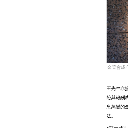
金管會成
王先生亦
險與報酬
息萬變的
法。
<註一>