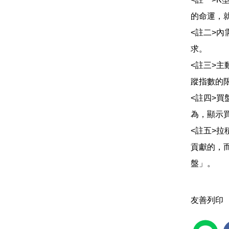
的命運，
<註二>
求。
<註三>主
蹤指數的
<註四>
為，顯示
<註五>
貢獻的，
盤」。
友善列印