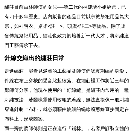
繡莊目前由林師傅的女兒──第二代的林婕瑀小姐經營，已
有四十多年歷史。店內販售的產品目前以宗教祭祀用品為大
宗，如神明衣、桌裙<註一>、頭旗<註二>等物品。除了販
售傳統祭祀用品，繡莊也致力於培養新一代人才，將刺繡這
門工藝傳承下去。
針線交織出的繡莊日常
走進繡莊，能看見滿牆的工藝品及師傅們認真刺繡的身影，
針線在布上穿梭的聲音此起彼落。在繡莊裡工作將近三年的
鄭師傅分享，他現在使用的「釘線縫」是繡莊內常用的一種
刺繡技法，若圖樣需使用較粗的蔥線，無法直接像一般刺繡
穿進針刺上布料，就必須藉由較細的繡線將蔥線直接固定在
布料上，形成圖案。
而一旁的蔡師傅則是正在進行「鋪棉」，若客戶訂製立體的