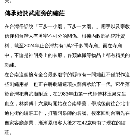
美。
傳承始於武廟旁的繡莊
在台灣俗話說「三步一小廟，五步一大廟。」廟宇以及宗教
信仰和台灣人有著密不可分的關係。根據內政部的統計資
料，截至2024年止台灣共有1萬2千多間寺廟。而在寺廟
中，不論是神明身上的衣服，各類旗幟等物品上都有精美的
刺繡。
在台南這個擁有全台最多廟宇的縣市有一間繡莊不僅製作這
些刺繡用品，也正在將刺繡這項技藝傳承給下一代。它坐落
於台灣祀典武廟附近，在1983年由第一代師傅林玉泉先生
創立，林師傅十六歲時開始在台南學藝，學成後前往台北市
迪化街的繡莊工作，打響阿泉師的名號。後來回到台南先在
自家客廳創業，漸漸累積客人後才在42歲時有了現在的繡
莊。