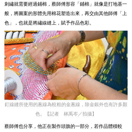
刺繡就需要經過鋪棉，蔡師傅形容「鋪棉」就像是打地基一
般，將圖案的形體先用棉花塑造出來，再交由其他師傅「上
色」，也就是將繡線縫上，賦予作品色彩。
釘線縫所使用的蔥線為較粗的金蔥線，除金銀外也有許多顏
色。【記者 林禹岑／拍攝】
蔡師傅也分享，他正在製作頭旗的一部分，若作品體積較