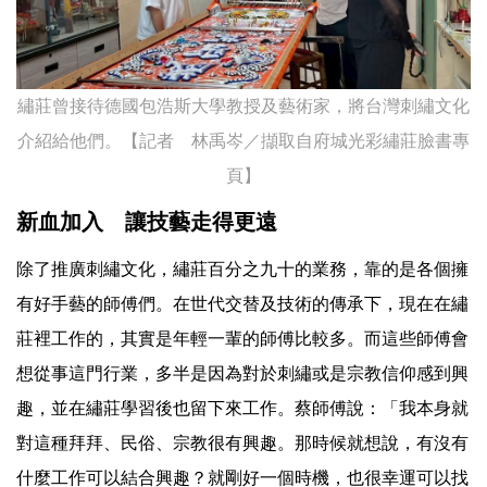
繡莊曾接待德國包浩斯大學教授及藝術家，將台灣刺繡文化
介紹給他們。【記者 林禹岑／擷取自府城光彩繡莊臉書專
頁】
新血加入 讓技藝走得更遠
除了推廣刺繡文化，繡莊百分之九十的業務，靠的是各個擁
有好手藝的師傅們。在世代交替及技術的傳承下，現在在繡
莊裡工作的，其實是年輕一輩的師傅比較多。而這些師傅會
想從事這門行業，多半是因為對於刺繡或是宗教信仰感到興
趣，並在繡莊學習後也留下來工作。蔡師傅說：「我本身就
對這種拜拜、民俗、宗教很有興趣。那時候就想說，有沒有
什麼工作可以結合興趣？就剛好一個時機，也很幸運可以找