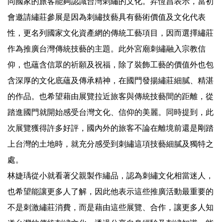
同國家的旅客能夠認識台灣刺繡的文化。昇恆昌表示，當初
會邀請繡莊參展是因為刺繡技藝具有藝術價值及文化代表
性，更名列國家文化資產網的傳統工藝項目，因而選擇繡莊
作為推廣台灣傳統技藝的主題。此外宮廟刺繡融入宗教信
仰，也蘊含信眾的祈願及祝福，除了裝飾工藝的價值外也包
含深厚的文化底蘊及傳承精神，在國門發揚繡莊細膩、精湛
的作品。也希望藉由展覽拉近旅客與傳統技藝間的距離，從
踏進國門就開始感受台灣文化、信仰的美麗。同時提到，此
次展覽獲得許多好評，國內外的旅客不論在離境前還是剛踏
上台灣的土地時，就充分感受到刺繡這項技藝細膩及獨特之
處。
林婕瑀從小就看著父親製作繡品，認為刺繡文化相當迷人，
也希望能讓更多人了解，因此他表示這些推廣活動最重要的
不是刺激繡莊消費，而是藉由這些展覽、合作，讓更多人知