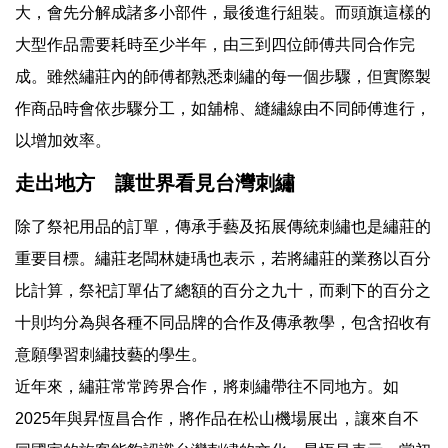
大，會先分解成諸多小部件，最後進行組裝。而頭旗這樣的
大型作品需要耗時至少半年，由三到四位師傅共同合作完
成。雖然繡莊內的師傅都熟悉刺繡的每一個步驟，但實際製
作商品時會依步驟分工，如舖棉、縫繡線由不同師傅進行，
以增加效率。
走出地方 讓世界看見台灣刺繡
除了祭祀用品的訂單，傳承手藝及拓展傳統刺繡也是繡莊的
重要目標。繡莊老闆林婕瑀也表示，若將繡莊的業務以百分
比計算，祭祀訂單佔了總額的百分之九十，而剩下的百分之
十則均分為與各種不同品牌的合作及傳承教學，包含招收有
意願學習刺繡技藝的學生。
近年來，繡莊常常跨界合作，將刺繡帶往不同地方。如
2025年與昇恆昌合作，將作品在松山機場展出，讓來自不