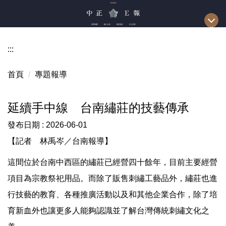
跳
到
主
要
:::
內
容
首頁
專題報導
區
延續手中線 台南繡莊的技藝傳承
發布日期 :
2026-06-01
【記者 林禹岑／台南報導】
這間位於台南中西區的繡莊已經營四十餘年，目前主要經營
項目為宗教祭祀用品。而除了販售刺繡工藝品外，繡莊也進
行技藝的教育、各種推廣活動以及和其他企業合作，除了培
育新血外也讓更多人能夠認識並了解台灣傳統刺繡文化之