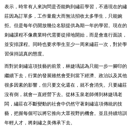
表示，時常有人來詢問是否能夠到繡莊學習，不過現在的繡
莊因為訂單多，工作量龐大而無法招收太多學生，只能婉
拒。但是每年仍開放幾位名額提供為期一年的學習。現在的
刺繡課程不像農業時代需要從掃地開始，而是會進行面談，
並安排課程。同時也要求學生至少一周來繡莊一次，對於學
習保持認真的態度。
而對於刺繡這項技藝的前景，林婕瑀認為只能一步一腳印的
繼續下去，行業的發展雖然會受到當下經濟、政治以及其他
很多因素的影響，但只要文化還在，就不會消失。只要繡莊
沒有倒，就會一直經營下去。從林玉泉老師傅到林婕瑀老
闆，繡莊在不斷變動的社會中仍然守著刺繡這項傳統的技
藝，把握每個可以將它推向大眾視野的機會。並且持續培訓
年輕人才，將刺繡之美傳承下去。