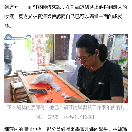
到這裡。」而對蔡師傅來說，在刺繡這條路上他得到最大的
收穫，莫過於被資深師傅認同自己已可以獨當一面的成就
感。
正在舖棉的蔡師傅，他已在繡莊內學習及工作兩年多的時
間。【記者 林禹岑／拍攝】
繡莊內的師傅也有一部分曾經是來學習刺繡的學生。林婕瑀