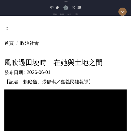
跳
到
主
要
:::
內
容
首頁
政治社會
區
風吹過田埂時 在她與土地之間
發布日期 :
2026-06-01
【記者 賴庭儀、張郁琪／嘉義民雄報導】