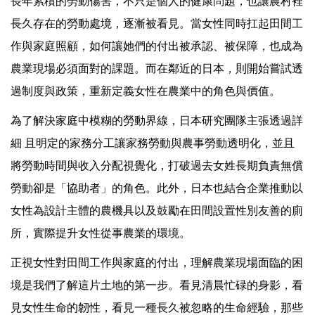
長年累積的勞動傷害，不只是個人的健康問題，也讓農村裡
長久存在的勞動處境，逐漸被看見。當女性同時扛起田間工
作與家庭照顧，如何讓她們的付出被承認、被保障，也成為
農業現場必須面對的課題。而在鄰近的日本，則開始嘗試透
過制度與政策，重新定義女性在農業中的角色與價值。
為了解決家庭中模糊的勞動界線，日本研究團隊主張透過詳
細 且明定的家務分工讓家務勞動與農事勞動透明化，並且
將勞動時間與收入分配視覺化，打破過去女姓長期負責無償
勞動卻是「協助者」的角色。此外，日本也結合企業推動以
女性為設計主體的農機具以及鼓勵在田間設置性別友善的廁
所，實際提升女性從事農業的環境。
正視女性對田間工作與家庭的付出，理解農業現場面臨的困
境是我們了解這片土地的第一步。看見清晨忙碌的身影，看
見女性生命的韌性，看見一種長久被忽略的生命經驗，那些