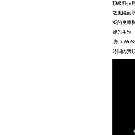
頂級科技
散風險而
擬的良率
黎先生進
裝CoW
時間內實