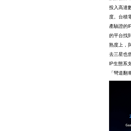
投入高達
度。台積
產驗證的
的平台找
熟度上，
去三星也
IP生態
「彎道翻