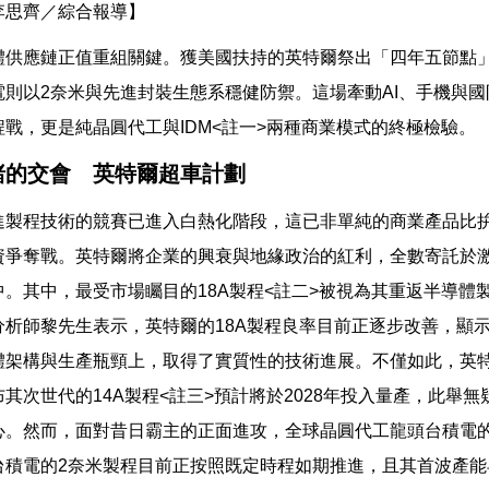
李思齊／綜合報導】
體供應鏈正值重組關鍵。獲美國扶持的英特爾祭出「四年五節點」
電則以2奈米與先進封裝生態系穩健防禦。這場牽動AI、手機與
戰，更是純晶圓代工與IDM<註一>兩種商業模式的終極檢驗。
賭的交會 英特爾超車計劃
進製程技術的競賽已進入白熱化階段，這已非單純的商業產品比
資爭奪戰。英特爾將企業的興衰與地緣政治的紅利，全數寄託於
中。其中，最受市場矚目的18A製程<註二>被視為其重返半導體
分析師黎先生表示，英特爾的18A製程良率目前正逐步改善，顯
體架構與生產瓶頸上，取得了實質性的技術進展。不僅如此，英
其次世代的14A製程<註三>預計將於2028年投入量產，此舉
心。然而，面對昔日霸主的正面進攻，全球晶圓代工龍頭台積電的
台積電的2奈米製程目前正按照既定時程如期推進，且其首波產能