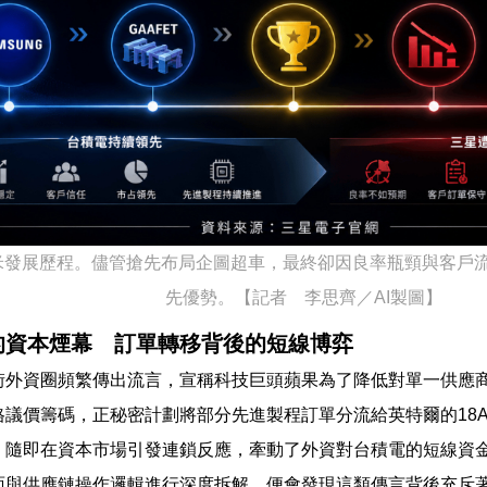
米發展歷程。儘管搶先布局企圖超車，最終卻因良率瓶頸與客戶
先優勢。【記者 李思齊／AI製圖】
的資本煙幕 訂單轉移背後的短線博弈
街外資圈頻繁傳出流言，宣稱科技巨頭蘋果為了降低對單一供應
格議價籌碼，正秘密計劃將部分先進製程訂單分流給英特爾的18
，隨即在資本市場引發連鎖反應，牽動了外資對台積電的短線資
面與供應鏈操作邏輯進行深度拆解，便會發現這類傳言背後充斥