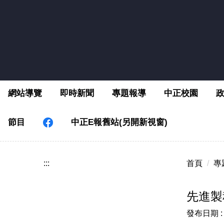
跳
到
主
要
內
容
區
網站導覽
即時新聞
專題報導
中正校園
節目
中正E報舊站(另開新視窗)
:::
首頁
專
先進製
發布日期 