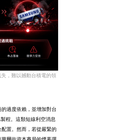
流失，難以撼動台積電的領
商的過度依賴，並增加對台
A製程。這類短線利空消息
金配置。然而，若從嚴緊的
著華爾街資本賽局的煙幕彈