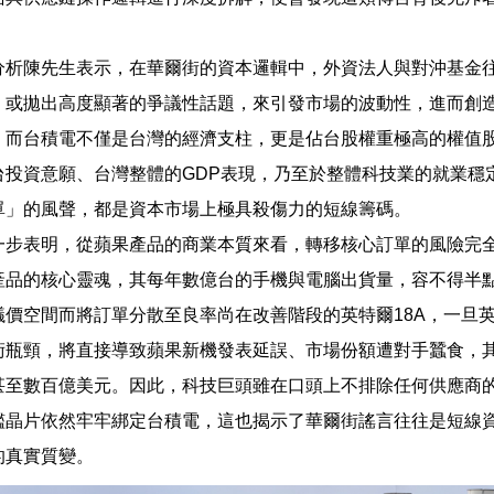
分析陳先生表示，在華爾街的資本邏輯中，外資法人與對沖基金
，或拋出高度顯著的爭議性話題，來引發市場的波動性，進而創
。而台積電不僅是台灣的經濟支柱，更是佔台股權重極高的權值
台投資意願、台灣整體的GDP表現，乃至於整體科技業的就業穩
單」的風聲，都是資本市場上極具殺傷力的短線籌碼。
一步表明，從蘋果產品的商業本質來看，轉移核心訂單的風險完
產品的核心靈魂，其每年數億台的手機與電腦出貨量，容不得半
議價空間而將訂單分散至良率尚在改善階段的英特爾18A，一旦
術瓶頸，將直接導致蘋果新機發表延誤、市場份額遭對手蠶食，
甚至數百億美元。因此，科技巨頭雖在口頭上不排除任何供應商
艦晶片依然牢牢綁定台積電，這也揭示了華爾街謠言往往是短線
的真實質變。