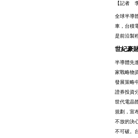
【記者 
全球半導
車，台積
是前沿製程
世紀豪
半導體先
家戰略物
發展策略
證券投資
世代電晶
規劃，宣布
不放的決
不可破。