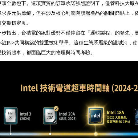
巨頭全數包下。這項實質的訂單承諾強烈證明了，儘管科技大廠
尋求多元供應鏈，但在涉及核心利潤與旗艦產品的關鍵節點上，
與交期穩定度。
一步指出，台積電的絕對優勢不僅停留在「邏輯製程」的領先，
oS<註四>共同構築的雙重技術壁壘。這種生態系層級的護城河，
現技術超車，都面臨巨大的物理與時間考驗。