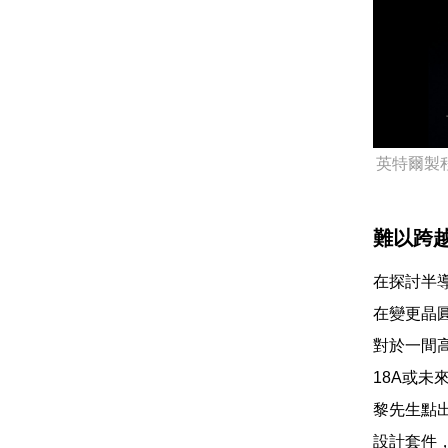
英特爾製
難以跨
在探討半
在變更晶
對於一間
18A或未
黎先生點
設計套件