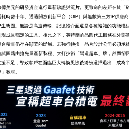
數億美元的研發資金進行重新驗證與流片。更致命的差距在於「矽
電耗時數十年、透過開放創新平台（OIP）與無數第三方IP供應
IP生態圈。無論是高速傳輸、記憶體介面還是各種複雜的功能模
到現成且穩定的工具。相比之下，英特爾的晶圓代工服務在外部第
與台積電仍存在顯著的斷層。若強行轉換，晶片設計公司必須承
曾試圖藉由搶先量產新製程、大打技術「彎道超車」牌，然而卻
系支援不足，導致客戶在面臨巨大轉換風險後紛紛選擇退出，成為
車」教材。