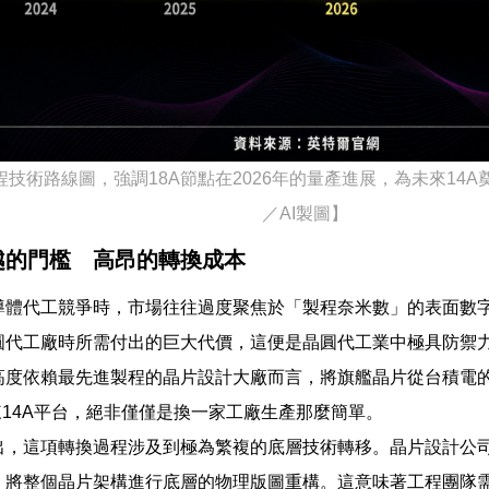
程技術路線圖，強調18A節點在2026年的量產進展，為未來14
／AI製圖】
越的門檻 高昂的轉換成本
導體代工競爭時，市場往往過度聚焦於「製程奈米數」的表面數
圓代工廠時所需付出的巨大代價，這便是晶圓代工業中極具防禦
高度依賴最先進製程的晶片設計大廠而言，將旗艦晶片從台積電
來14A平台，絕非僅僅是換一家工廠生產那麼簡單。
出，這項轉換過程涉及到極為繁複的底層技術轉移。晶片設計公
，將整個晶片架構進行底層的物理版圖重構。這意味著工程團隊需