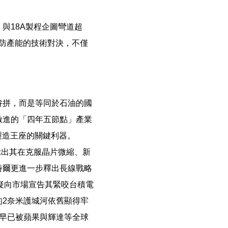
與18A製程企圖彎道超
國防產能的技術對決，不僅
拚拼，而是等同於石油的國
激進的「四年五節點」產業
製造王座的關鍵利器。
示出其在克服晶片微縮、新
特爾更進一步釋出長線戰略
無疑向市場宣告其緊咬台積電
2奈米護城河依舊顯得牢
早已被蘋果與輝達等全球