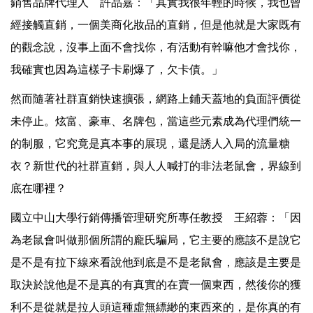
銷售品牌代理人 許品嘉：「其實我很年輕的時候，我也曾
經接觸直銷，一個美商化妝品的直銷，但是他就是大家既有
的觀念說，沒事上面不會找你，有活動有幹嘛他才會找你，
我確實也因為這樣子卡刷爆了，欠卡債。」
然而隨著社群直銷快速擴張，網路上鋪天蓋地的負面評價從
未停止。炫富、豪車、名牌包，當這些元素成為代理們統一
的制服，它究竟是真本事的展現，還是誘人入局的流量糖
衣？新世代的社群直銷，與人人喊打的非法老鼠會，界線到
底在哪裡？
國立中山大學行銷傳播管理研究所專任教授 王紹蓉：「因
為老鼠會叫做那個所謂的龐氏騙局，它主要的應該不是說它
是不是有拉下線來看說他到底是不是老鼠會，應該是主要是
取決於說他是不是真的有真實的在賣一個東西，然後你的獲
利不是從就是拉人頭這種虛無縹緲的東西來的，是你真的有