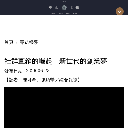
跳
到
主
要
:::
內
容
首頁
專題報導
區
社群直銷的崛起 新世代的創業夢
發布日期 :
2026-06-22
【記者 陳可希、陳穎瑩／綜合報導】