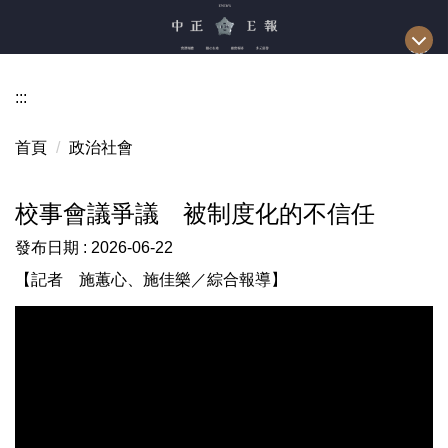
跳
到
主
要
:::
內
容
首頁
政治社會
區
校事會議爭議 被制度化的不信任
發布日期 :
2026-06-22
【記者 施蕙心、施佳樂／綜合報導】