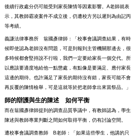
後續行政處分仍可能受到家長陳情等因素影響。A老師就表
示，其教師霸凌案件不成立後，仍遭校方另以遲到為由記丙
等考績。
義謙法律事務所 翁國彥律師：「校事會議調查結果，有時
候即使認為老師沒有問題，可是到報到主管機關那邊去，很
多時候都會堅持說不行啦，我們一定要給家長一個交代。所
以應該要適度地給他一點懲處，有點像是要滿足、應付家長
這邊的期待。也許滿足了家長的期待沒有錯，家長可能不會
再反覆的陳情檢舉，可是這就等於把老師拿出來當祭品。」
師的辯護與生的陳述 如何平衡
而在翁國彥律師提到的調查品質爭議中，有教師認為，學生
陳述與教師專業判斷之間如何取得平衡，仍有討論空間。
遭校事會議調查教師 B老師：「如果這些學生，他講的只