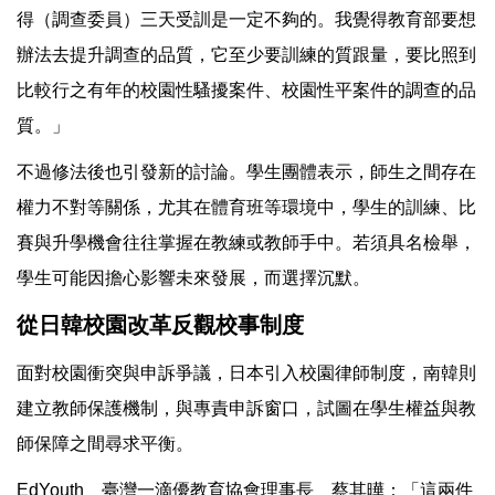
得（調查委員）三天受訓是一定不夠的。我覺得教育部要想
辦法去提升調查的品質，它至少要訓練的質跟量，要比照到
比較行之有年的校園性騷擾案件、校園性平案件的調查的品
質。」
不過修法後也引發新的討論。學生團體表示，師生之間存在
權力不對等關係，尤其在體育班等環境中，學生的訓練、比
賽與升學機會往往掌握在教練或教師手中。若須具名檢舉，
學生可能因擔心影響未來發展，而選擇沉默。
從日韓校園改革反觀校事制度
面對校園衝突與申訴爭議，日本引入校園律師制度，南韓則
建立教師保護機制，與專責申訴窗口，試圖在學生權益與教
師保障之間尋求平衡。
EdYouth 臺灣一滴優教育協會理事長 蔡其曄：「這兩件