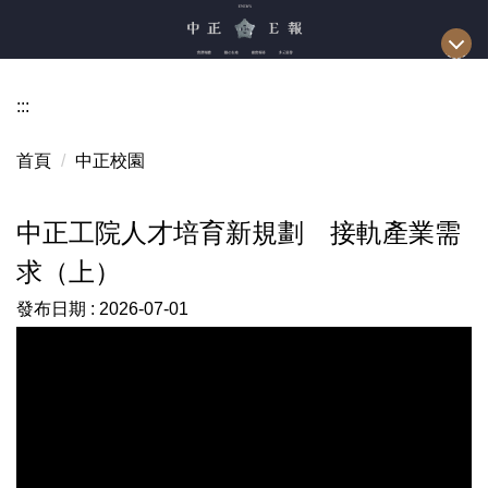
跳
到
主
要
:::
內
容
首頁
中正校園
區
中正工院人才培育新規劃 接軌產業需
求（上）
發布日期 :
2026-07-01