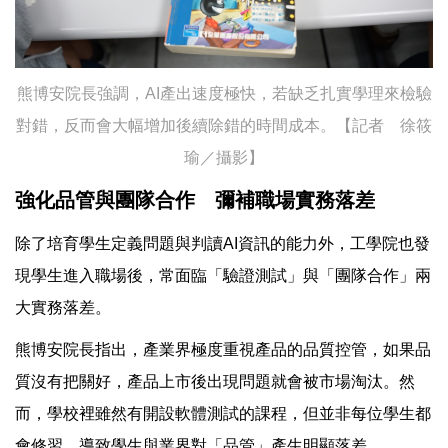
熊博安院長強調，AI產出速度極快，若缺乏扎實學理來檢驗
對錯，反而會大幅增加後續除錯的時間成本。【記者 徐筱
瑜／攝影】
強化品管與團隊合作 彌補職場實務落差
除了培育學生定義問題與判讀AI資訊的能力外，工學院也發
現學生進入職場後，常面臨「驗證測試」與「團隊合作」兩
大實務落差。
熊博安院長指出，產業界極度重視產品的品質控管，如果品
質沒有把關好，產品上市後出現問題就會被市場淘汰。然
而，學校裡雖然有開設軟體測試的課程，但並非每位學生都
會修習，導致學生與業界對「品管」產生明顯落差。